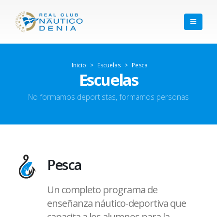
Inicio
>
Escuelas
>
Pesca
Escuelas
No formamos deportistas, formamos personas
Pesca
Un completo programa de
enseñanza náutico-deportiva que
capacita a los alumnos para la