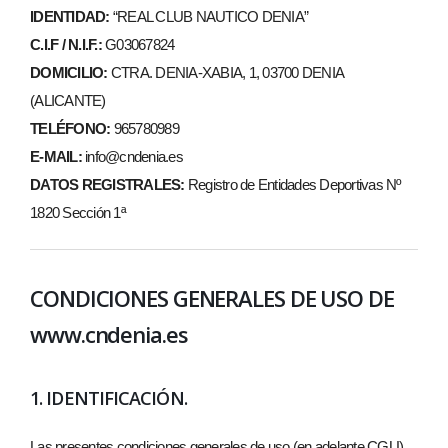
IDENTIDAD:
“REAL CLUB NAUTICO DENIA”
C.I.F / N.I.F.:
G03067824
DOMICILIO:
CTRA. DENIA-XABIA, 1, 03700 DENIA
(ALICANTE)
TELÉFONO:
965780989
E-MAIL:
info@cndenia.es
DATOS REGISTRALES:
Registro de Entidades Deportivas Nº
1820 Sección 1ª
CONDICIONES GENERALES DE USO DE
www.cndenia.es
1. IDENTIFICACIÓN.
Las presentes condiciones generales de uso (en adelante CGU),