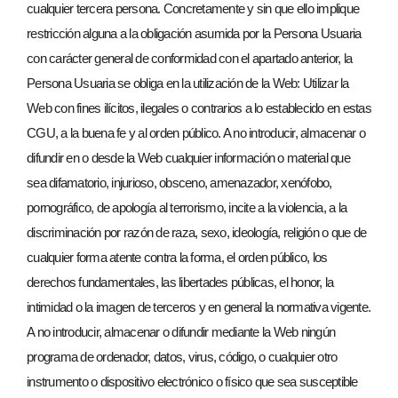
cualquier tercera persona. Concretamente y sin que ello implique
restricción alguna a la obligación asumida por la Persona Usuaria
con carácter general de conformidad con el apartado anterior, la
Persona Usuaria se obliga en la utilización de la Web: Utilizar la
Web con fines ilícitos, ilegales o contrarios a lo establecido en estas
CGU, a la buena fe y al orden público. A no introducir, almacenar o
difundir en o desde la Web cualquier información o material que
sea difamatorio, injurioso, obsceno, amenazador, xenófobo,
pornográfico, de apología al terrorismo, incite a la violencia, a la
discriminación por razón de raza, sexo, ideología, religión o que de
cualquier forma atente contra la forma, el orden público, los
derechos fundamentales, las libertades públicas, el honor, la
intimidad o la imagen de terceros y en general la normativa vigente.
A no introducir, almacenar o difundir mediante la Web ningún
programa de ordenador, datos, virus, código, o cualquier otro
instrumento o dispositivo electrónico o físico que sea susceptible