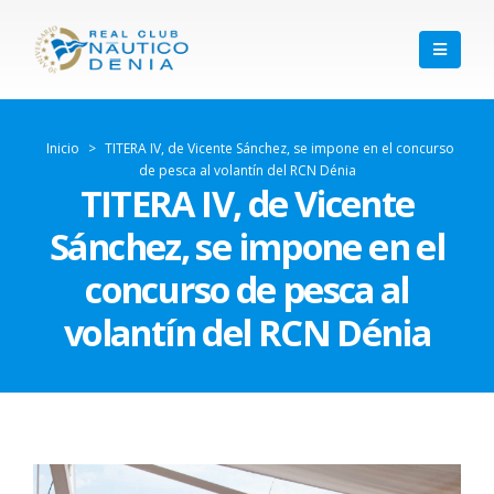
Inicio
>
TITERA IV, de Vicente Sánchez, se impone en el concurso
de pesca al volantín del RCN Dénia
TITERA IV, de Vicente
Sánchez, se impone en el
concurso de pesca al
volantín del RCN Dénia