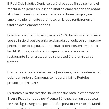
El Real Club Náutico Dénia celebró el pasado fin de semana el
concurso de pesca en la modalidad de embarcación fondeada
al volantín, una jornada marcada por el buen tiempo y un
ambiente plenamente veraniego, en la que participaron un
total de ocho embarcaciones.
La entrada a puerto tuvo lugar a las 13:00 horas, momento en el
que se inició el pesaje en la explanada del club, con un máximo
permitido de 15 capturas por embarcación. Posteriormente, a
las 14:00 horas, se ofreció un aperitivo en la terraza del
restaurante Balandros, donde se procedió a la entrega de
trofeos.
El acto contó con la presencia de Juan Riera, vicepresidente del
club; Juan Antonio Carmona, comodoro; y Jaime Portolés,
presidente del RCND.
En cuanto a la clasificación, la victoria fue para la embarcación
Titera IV
, patroneada por Vicente Sánchez, con un peso total
de 4,880 kg. La segunda posición fue para
Bramante
, de Martín
Ruiz, con 3,555 kg, mientras que el tercer puesto lo ocupó