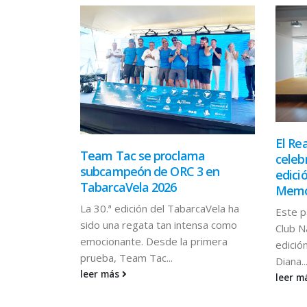
eal Club
El Re
Team Tac se proclama
a el podio
celeb
subcampeón de ORC 3 en
mpeonato
edici
TabarcaVela 2026
Memor
La 30.ª edición del TabarcaVela ha
Denia ha
Este p
sido una regata tan intensa como
ctuación en
Club N
emocionante. Desde la primera
a de J/70,
edició
prueba, Team Tac...
Diana..
leer más
leer m