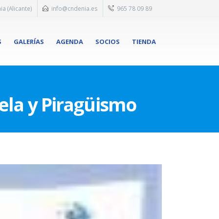
ia (Alicante)
info@cndenia.es
965 78 09 89
S
GALERÍAS
AGENDA
SOCIOS
TIENDA
ela y Piragüismo