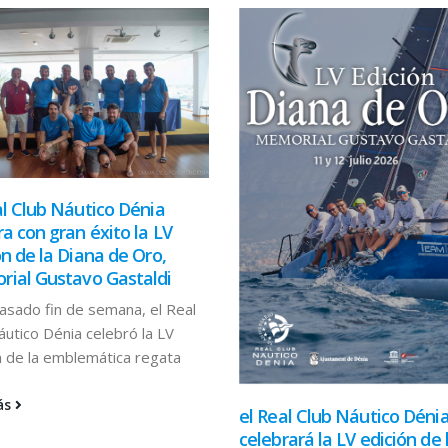
al Club Náutico Dénia
ra con gran éxito la LV
ón de la Diana de Oro,
ial Gustavo Gastaldi
asado fin de semana, el Real
áutico Dénia celebró la LV
n de la emblemática regata
.
ás
el Real Club Náutico Déni
celebrará la LV edición de 