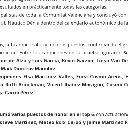
sultados en prácticamente todas las categorías.
palistas de toda la Comunitat Valenciana y concluyó con u
 Club Náutico Dénia dentro del calendario autonómico de l
s, subcampeonatos y terceros puestos, confirmando el gra
anización. Entre los campeones de la prueba figuraron
S
mo de Alza y Luis García, Kevin Garzon, Luisa Van De
y Maik Dimitrov Manolov
.
mpeones Elsa Martínez Vallés, Enea Cosmo Arens,
ión Ruth Brinckman, Vicent Ibañez Moragon, Cosmo Ci
ja Carrió Pérez.
umó varios puestos de honor en el top 6
, con actuacion
steve Martinez, Mateo Boix Carbó y Jaime Mártinez R