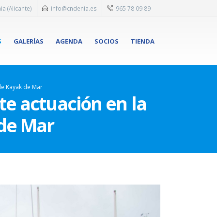
ia (Alicante)
info@cndenia.es
965 78 09 89
S
GALERÍAS
AGENDA
SOCIOS
TIENDA
 de Kayak de Mar
te actuación en la
de Mar