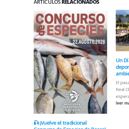
ARTÍCULOS
RELACIONADOS
Un Dí
depor
ambie
El pas
Real C
espera
leer m
he llena de
🎣 ¡Vuelve el tradicional