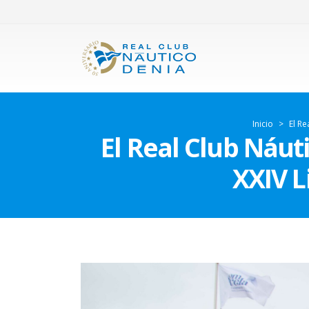
Inicio
>
El Re
El Real Club Náut
XXIV 