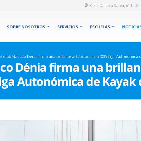
Ctra. Dénia a Xabia, nº 1, Dén
SOBRE NOSOTROS
SERVICIOS
ESCUELAS
NOTICIA
al Club Náutico Dénia firma una brillante actuación en la XXIV Liga Autonómica
ico Dénia firma una brillan
Liga Autonómica de Kayak 