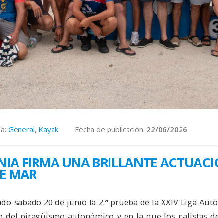
ía:
General
,
Kayak
Fecha de publicación:
22/06/2026
NIA FIRMA UNA BRILLANTE ACTUACIÓ
E MAR
sado sábado 20 de junio la 2.ª prueba de la XXIV Liga Au
tro del piragüismo autonómico y en la que los palistas d