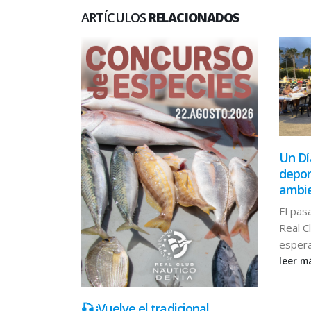
ARTÍCULOS
RELACIONADOS
Un Dí
depor
ambie
El pas
Real C
espera
leer m
he llena de
🎣 ¡Vuelve el tradicional