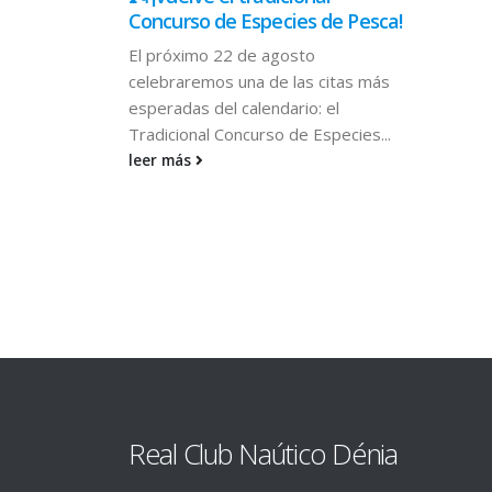
Concurso de Especies de Pesca!
, el Club
El próximo 22 de agosto
n de la
celebraremos una de las citas más
na cita
esperadas del calendario: el
Tradicional Concurso de Especies...
leer más
Real Club Naútico Dénia