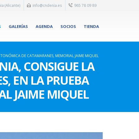
ia (Alicante)
info@cndenia.es
965 78 09 89
S
GALERÍAS
AGENDA
SOCIOS
TIENDA
A AUTONÓMICA DE CATAMARANES, MEMORIAL JAIME MIQUEL
NIA, CONSIGUE LA
ES, EN LA PRUEBA
L JAIME MIQUEL