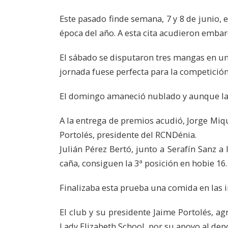
Este pasado finde semana, 7 y 8 de junio
época del año. A esta cita acudieron embar
El sábado se disputaron tres mangas en un 
jornada fuese perfecta para la competición
El domingo amaneció nublado y aunque las 
A la entrega de premios acudió, Jorge Miq
Portolés, presidente del RCNDénia.
Julián Pérez Bertó, junto a Serafín Sanz a 
caña, consiguen la 3ª posición en hobie 16.
Finalizaba esta prueba una comida en las in
El club y su presidente Jaime Portolés, a
Lady Elizabeth School, por su apoyo al dep