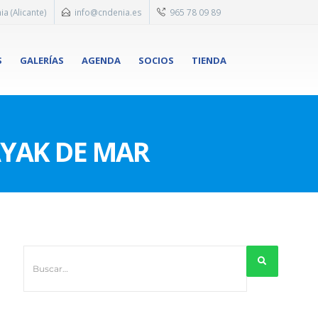
ia (Alicante)
info@cndenia.es
965 78 09 89
S
GALERÍAS
AGENDA
SOCIOS
TIENDA
AYAK DE MAR