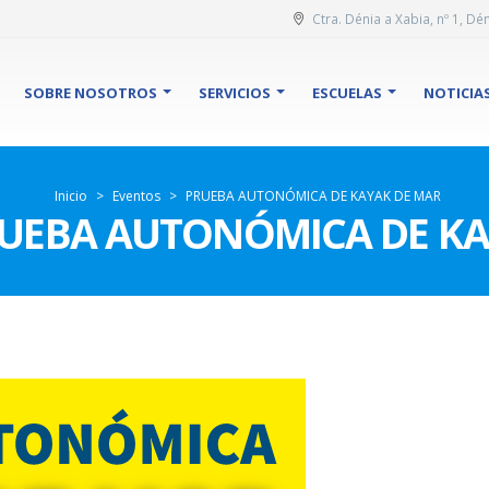
Ctra. Dénia a Xabia, nº 1, Dén
SOBRE NOSOTROS
SERVICIOS
ESCUELAS
NOTICIA
Inicio
>
Eventos
>
PRUEBA AUTONÓMICA DE KAYAK DE MAR
PRUEBA AUTONÓMICA DE K