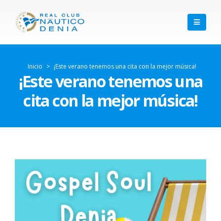
Inicio
>
¡Este verano tenemos una cita con la mejor música!
¡Este verano tenemos una
cita con la mejor música!