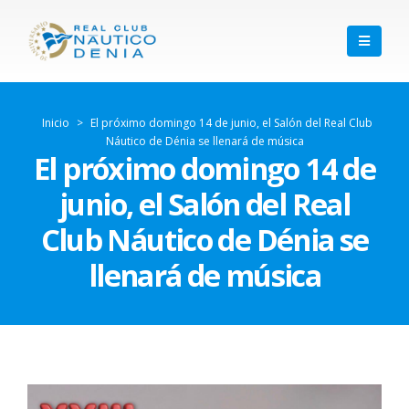
Inicio
>
El próximo domingo 14 de junio, el Salón del Real Club
Náutico de Dénia se llenará de música
El próximo domingo 14 de
junio, el Salón del Real
Club Náutico de Dénia se
llenará de música