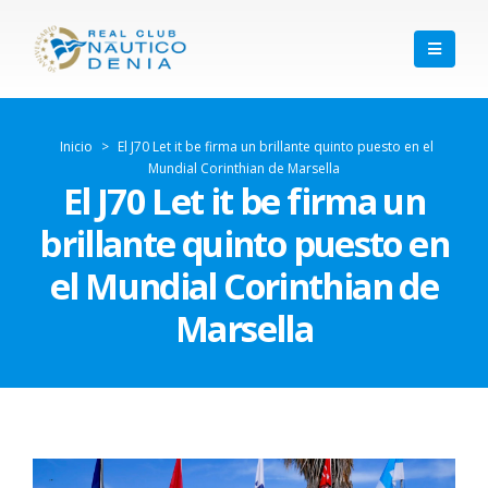
Inicio
>
El J70 Let it be firma un brillante quinto puesto en el
Mundial Corinthian de Marsella
El J70 Let it be firma un
brillante quinto puesto en
el Mundial Corinthian de
Marsella