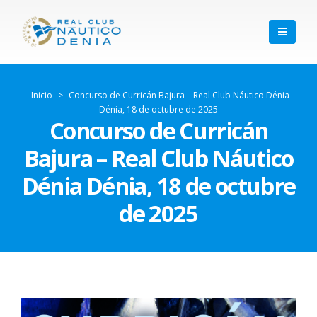
Inicio
>
Concurso de Curricán Bajura – Real Club Náutico Dénia
Dénia, 18 de octubre de 2025
Concurso de Curricán
Bajura – Real Club Náutico
Dénia Dénia, 18 de octubre
de 2025